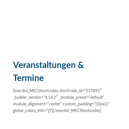
Veranstaltungen &
Termine
[mecdivi_MECShortcodes shortcode_id=“237893″
_builder_version=“4.14.2″ _module_preset=“default“
module_alignment=“center“ custom_padding=“||0px|||“
global_colors_info=“{}“][/mecdivi_MECShortcodes]